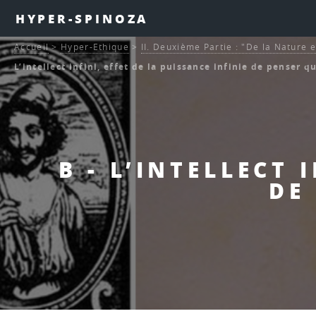
HYPER-SPINOZA
Accueil
>
Hyper-Ethique
>
II. Deuxième Partie : "De la Nature e
L’intellect infini, effet de la puissance infinie de penser q
B - L’INTELLECT 
DE