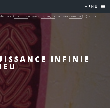
MENU
pliquée à partir de son origine, la pensée comme (…)
>
b -
PUISSANCE INFINIE
IEU