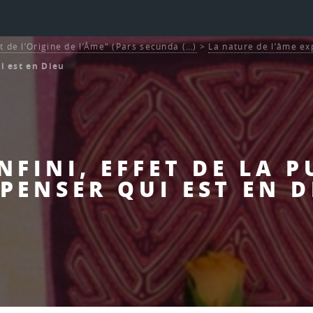
t de l’Origine de l’Âme" (Pars secunda (…)
>
La nature de l’âme ex
ui est en Dieu
INFINI, EFFET DE LA 
 PENSER QUI EST EN D