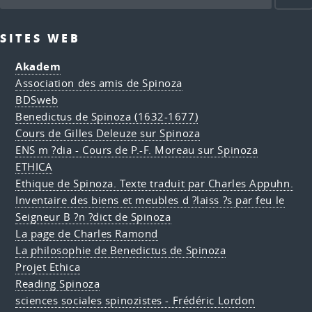
SITES WEB
Akadem
Association des amis de Spinoza
BDSweb
Benedictus de Spinoza (1632-1677)
Cours de Gilles Deleuze sur Spinoza
ENS m ?dia - Cours de P.-F. Moreau sur Spinoza
ETHICA
Ethique de Spinoza. Texte traduit par Charles Appuhn.
Inventaire des biens et meubles d ?laiss ?s par feu le
Seigneur B ?n ?dict de Spinoza
La page de Charles Ramond
La philosophie de Benedictus de Spinoza
Projet Ethica
Reading Spinoza
sciences sociales spinozistes - Frédéric Lordon