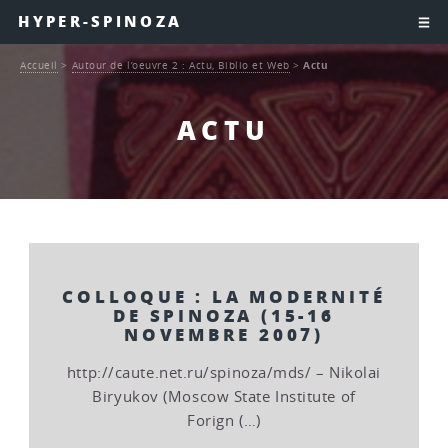
HYPER-SPINOZA
Accueil
>
Autour de l’oeuvre 2 : Actu, Biblio et Web
>
Actu
ACTU
COLLOQUE : LA MODERNITÉ
DE SPINOZA (15-16
NOVEMBRE 2007)
http://caute.net.ru/spinoza/mds/ – Nikolai
Biryukov (Moscow State Institute of
Forign (…)