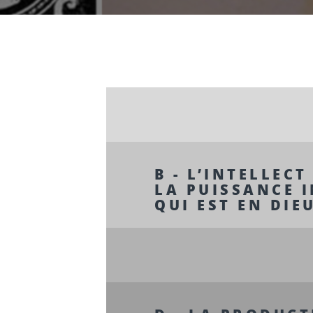
B - L’INTELLECT
LA PUISSANCE I
QUI EST EN DIE