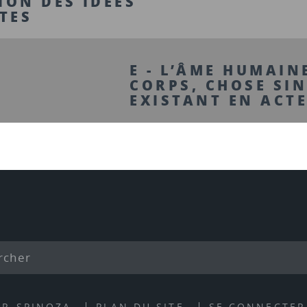
ION DES IDÉES
TES
E - L’ÂME HUMAIN
CORPS, CHOSE SI
EXISTANT EN ACT
ER-SPINOZA
PLAN DU SITE
SE CONNECTER