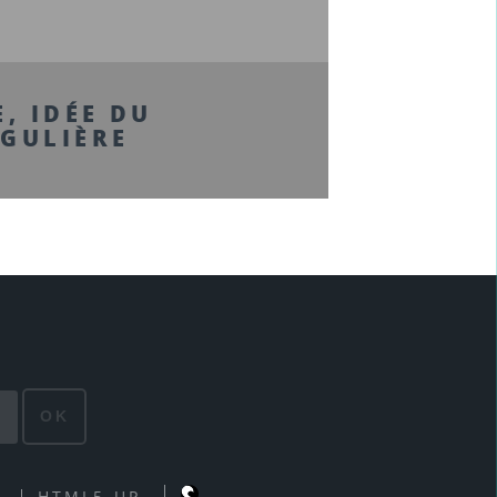
E, IDÉE DU
NGULIÈRE
E
OK
HTML5 UP