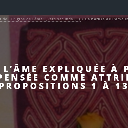
t de l’Origine de l’Âme" (Pars secunda (…)
>
La nature de l’âme e
 L’ÂME EXPLIQUÉE À 
PENSÉE COMME ATTRI
PROPOSITIONS 1 À 1