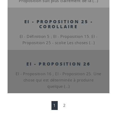
Proposition suit plus clairement de la (…)
EI - PROPOSITION 25 -
COROLLAIRE
EI - Définition 5 ; EI - Proposition 15. EI -
Proposition 25 - scolie Les choses (…)
EI - PROPOSITION 26
EI - Proposition 16 ; EI - Proposition 25. Une
chose qui est déterminée à produire
quelque (…)
1
2