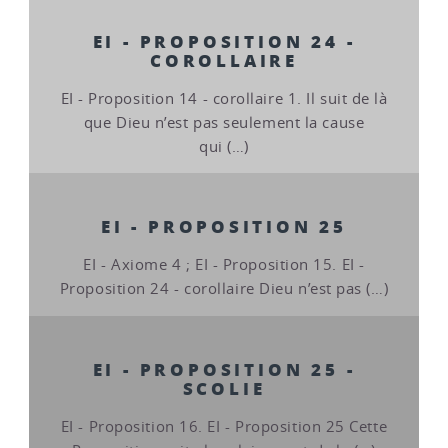
EI - PROPOSITION 24 -
COROLLAIRE
EI - Proposition 14 - corollaire 1. Il suit de là
que Dieu n’est pas seulement la cause
qui (…)
EI - PROPOSITION 25
EI - Axiome 4 ; EI - Proposition 15. EI -
Proposition 24 - corollaire Dieu n’est pas (…)
EI - PROPOSITION 25 -
SCOLIE
EI - Proposition 16. EI - Proposition 25 Cette