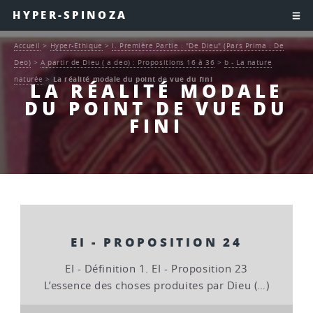
HYPER-SPINOZA
Accueil
>
Hyper-Ethique
>
I. Première Partie : "De Dieu" (Pars Prima : De
Deo)
>
A partir de Dieu ( a deo) : Propositions 16 à 36
>
b - La nature
naturée
>
La réalité modale du point de vue du fini
LA RÉALITÉ MODALE
DU POINT DE VUE DU
FINI
EI - PROPOSITION 24
EI - Définition 1. EI - Proposition 23
L’essence des choses produites par Dieu (…)