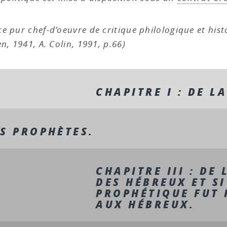
 ce pur chef-d’oeuvre de critique philologique et hi
en
, 1941, A. Colin, 1991, p.66)
CHAPITRE I : DE L
ES PROPHÈTES.
CHAPITRE III : DE
DES HÉBREUX ET SI
PROPHÉTIQUE FUT 
AUX HÉBREUX.