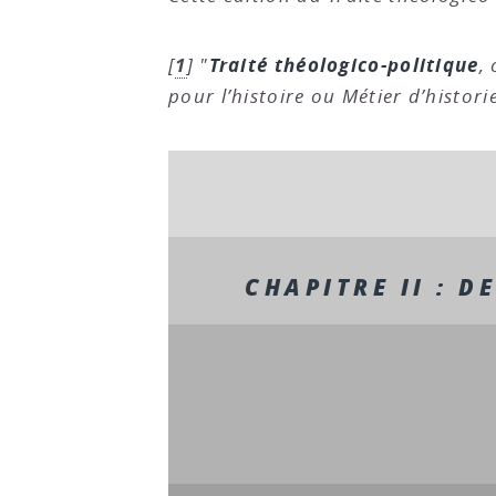
1
Traité théologico-politique
[
]
"
,
pour l’histoire ou Métier d’histori
CHAPITRE II : D