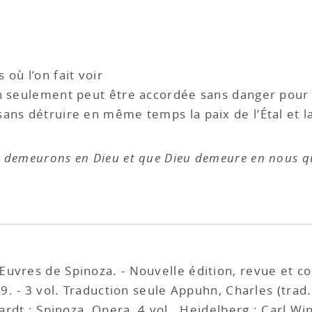
où l’on fait voir
 seulement peut être accordée sans danger pour la 
ans détruire en même temps la paix de l’Étal et l
 demeurons en Dieu et que Dieu demeure en nous qu’
uvres de Spinoza. - Nouvelle édition, revue et cor
9. - 3 vol. Traduction seule Appuhn, Charles (trad.).
hardt : Spinoza, Opera, 4 vol., Heidelberg : Carl 