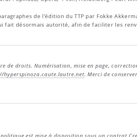
 paragraphes de l’édition du TTP par Fokke Akkerma
 fait désormais autorité, afin de faciliter les renv
ibre de droits. Numérisation, mise en page, correcti
://hyperspinoza.caute.lautre.net
. Merci de conserve
-politique est mise à disposition sous un
contrat Cr