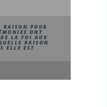
LA RAISON POUR
RÉMONIES ONT
 DE LA FOI AUX
 QUELLE RAISON
S ELLE EST