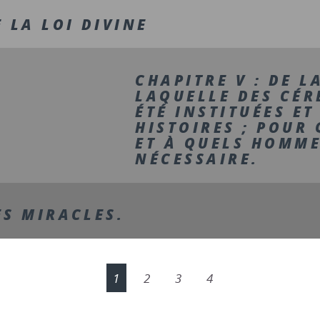
E LA LOI DIVINE
CHAPITRE V : DE 
LAQUELLE DES CÉ
ÉTÉ INSTITUÉES ET
HISTOIRES ; POUR
ET À QUELS HOMME
NÉCESSAIRE.
ES MIRACLES.
1
2
3
4