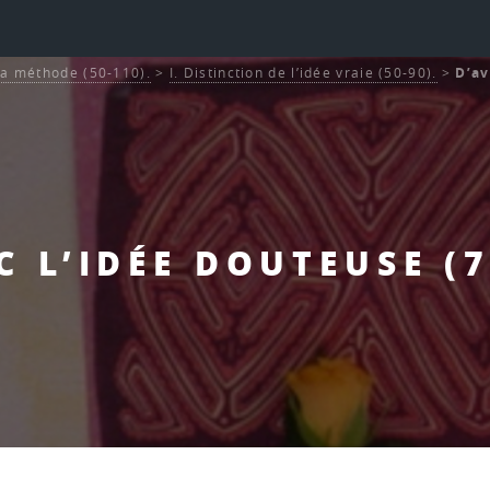
La méthode (50-110).
>
I. Distinction de l’idée vraie (50-90).
>
D’av
C L’IDÉE DOUTEUSE (7