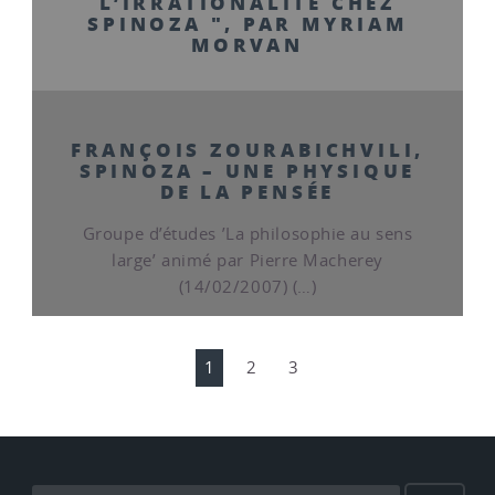
L’IRRATIONALITÉ CHEZ
SPINOZA ", PAR MYRIAM
MORVAN
FRANÇOIS ZOURABICHVILI,
SPINOZA – UNE PHYSIQUE
DE LA PENSÉE
Groupe d’études ’La philosophie au sens
large’ animé par Pierre Macherey
(14/02/2007) (…)
1
2
3