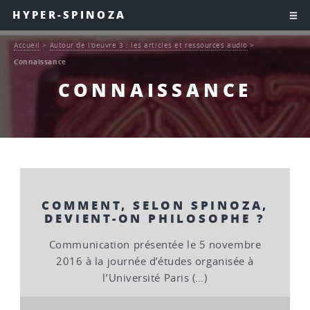
HYPER-SPINOZA
Accueil
>
Autour de l’oeuvre 3 : les articles et ressources audio
>
Connaissance
CONNAISSANCE
COMMENT, SELON SPINOZA,
DEVIENT-ON PHILOSOPHE ?
Communication présentée le 5 novembre
2016 à la journée d’études organisée à
l’Université Paris (…)