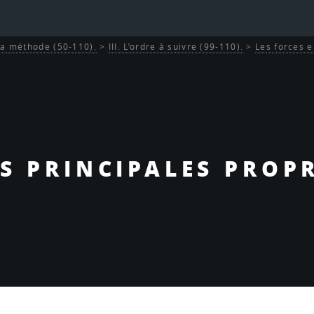
La méthode (50-110).
>
III. L’ordre à suivre (99-110).
>
Les forces e
ES PRINCIPALES PROP