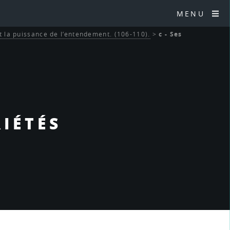
MENU
t la puissance de l’entendement. (106-110).
>
c - Ses
RIÉTÉS