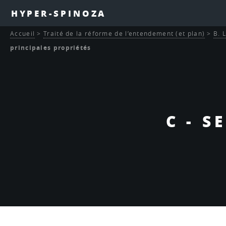
HYPER-SPINOZA
Accueil
>
Traité de la réforme de l’entendement (et plan)
>
B. 
principales propriétés
C - S