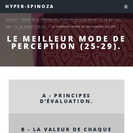
HYPER-SPINOZA
Accueil
>
Traité de la réforme de l’entendement (et plan)
>
A. Le dessein (1 -
48)
>
II. Le moyen (18-29).
>
Le meilleur mode de perception (25-29).
LE MEILLEUR MODE DE
PERCEPTION (25-29).
A - PRINCIPES
D’ÉVALUATION.
B - LA VALEUR DE CHAQUE