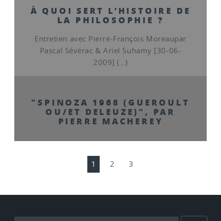
À QUOI SERT L’HISTOIRE DE
LA PHILOSOPHIE ?
Entretien avec Pierre-François Moreaupar
Pascal Sévérac & Ariel Suhamy [30-06-
2009] (…)
"SPINOZA 1968 (GUEROULT
OU/ET DELEUZE)", PAR
PIERRE MACHEREY
1
2
3