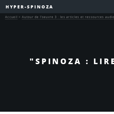
HYPER-SPINOZA
Accueil
>
Autour de l’oeuvre 3 : les articles et ressources audi
"SPINOZA : LIR