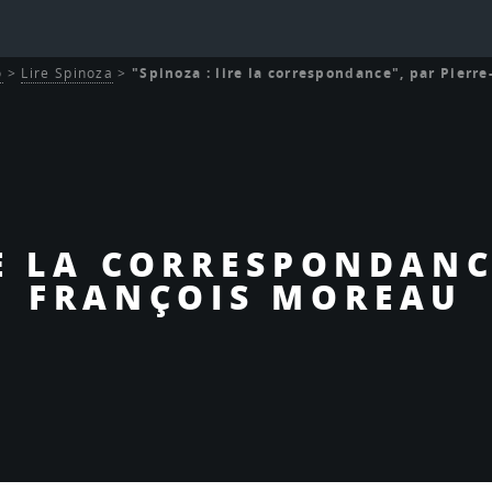
o
>
Lire Spinoza
>
"Spinoza : lire la correspondance", par Pierr
E LA CORRESPONDANC
FRANÇOIS MOREAU