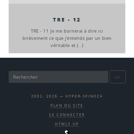
TRE - 12
TRE - 11 Je me bornerai à dire ici
brièvement ce que j’entends par un bien
véritable et (…)
OK
2002- 2026 — HYPER-SPINOZA
PLAN DU SITE
SE CONNECTER
HTML5 UP