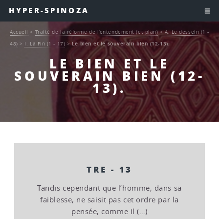
HYPER-SPINOZA
Accueil
>
Traité de la réforme de l’entendement (et plan)
>
A. Le dessein (1 -
48)
>
I. La Fin (1 - 17)
>
Le bien et le souverain bien (12-13).
LE BIEN ET LE
SOUVERAIN BIEN (12-
13).
TRE - 13
Tandis cependant que l’homme, dans sa
faiblesse, ne saisit pas cet ordre par la
pensée, comme il (…)