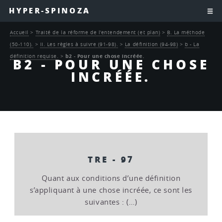
HYPER-SPINOZA
Accueil
>
Traité de la réforme de l’entendement (et plan)
>
B. La méthode
(50-110).
>
II. Les règles à suivre (91-98).
>
La définition (94-98)
>
b - La
définition requise.
>
b2 - Pour une chose incréée.
B2 - POUR UNE CHOSE
INCRÉÉE.
TRE - 97
Quant aux conditions d’une définition
s’appliquant à une chose incréée, ce sont les
suivantes : (…)