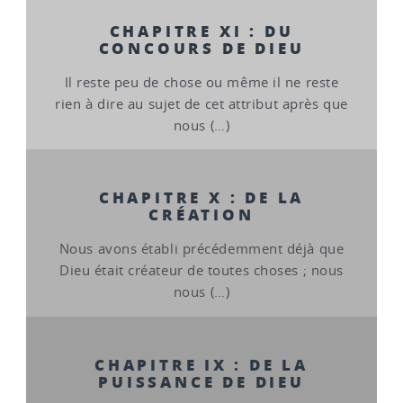
CHAPITRE XI : DU
CONCOURS DE DIEU
Il reste peu de chose ou même il ne reste
rien à dire au sujet de cet attribut après que
nous (…)
CHAPITRE X : DE LA
CRÉATION
Nous avons établi précédemment déjà que
Dieu était créateur de toutes choses ; nous
nous (…)
CHAPITRE IX : DE LA
PUISSANCE DE DIEU