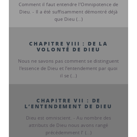
Comment il faut entendre l’Omnipotence de
Dieu. - Il a été suffisamment démontré déjà
que Dieu (…)
CHAPITRE VIII : DE LA
VOLONTÉ DE DIEU
Nous ne savons pas comment se distinguent
l’essence de Dieu et l’entendement par quoi
il se (…)
CHAPITRE VII : DE
L’ENTENDEMENT DE DIEU
Dieu est omniscient. - Au nombre des
attributs de Dieu nous avons rangé
précédemment l’ (…)