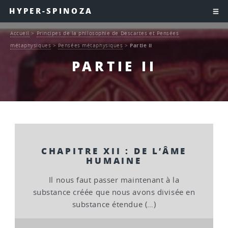
HYPER-SPINOZA
Accueil
>
Principes de la philosophie de Descartes et Pensées
métaphysiques
>
Pensées métaphysiques
>
Partie II
PARTIE II
CHAPITRE XII : DE L’ÂME
HUMAINE
Il nous faut passer maintenant à la
substance créée que nous avons divisée en
substance étendue (…)