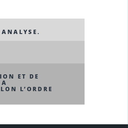
T ANALYSE.
TION ET DE
LA
LON L’ORDRE