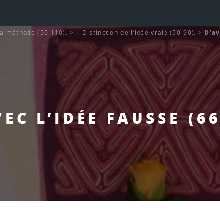
La méthode (50-110).
>
I. Distinction de l’idée vraie (50-90).
>
D’av
VEC L’IDÉE FAUSSE (66