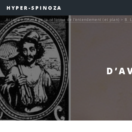
HYPER-SPINOZA
Accueil
>
Traité de la réforme de l’entendement (et plan)
>
B. 
D’A