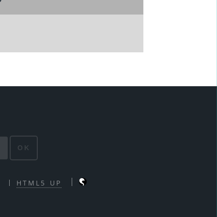
OK
HTML5 UP