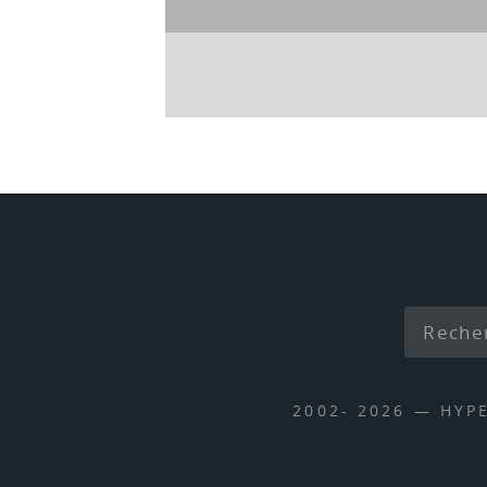
2002- 2026 — HYP