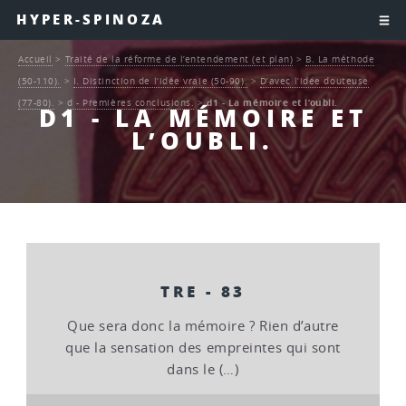
HYPER-SPINOZA
Accueil
>
Traité de la réforme de l’entendement (et plan)
>
B. La méthode
(50-110).
>
I. Distinction de l’idée vraie (50-90).
>
D’avec l’idée douteuse
(77-80).
>
d - Premières conclusions.
>
d1 - La mémoire et l’oubli.
D1 - LA MÉMOIRE ET
L’OUBLI.
TRE - 83
Que sera donc la mémoire ? Rien d’autre
que la sensation des empreintes qui sont
dans le (…)