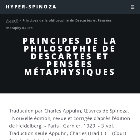
HYPER-SPINOZA
Accueil
>
Principes de la philosophie de Descartes et Pensées
métaphysiques
PRINCIPES DE LA
PHILOSOPHIE DE
DESCARTES ET
PENSÉES
MÉTAPHYSIQUES
Traduction par Charles Appuhn, Œuvres de Spinoza.
- Nouvelle édition, revue et corrigée d’après l’édition
de Heidelberg. - Paris : Garnier, 1929. - 3 vol.
Traduction seule Appuhn, Charles (trad.). t. I (Court