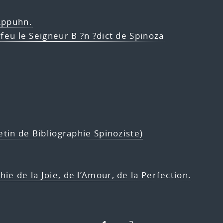
 Appuhn.
 feu le Seigneur B ?n ?dict de Spinoza
etin de Bibliographie Spinoziste)
ie de la Joie, de l’Amour, de la Perfection.