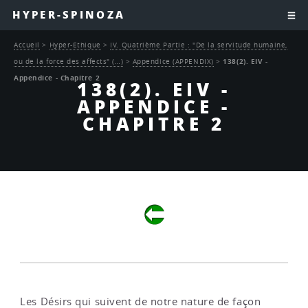
HYPER-SPINOZA
Accueil
>
Hyper-Ethique
>
IV. Quatrième Partie : "De la servitude humaine,
ou de la force des affects" (…)
>
Appendice (APPENDIX)
>
138(2). EIV -
Appendice - Chapitre 2
138(2). EIV -
APPENDICE -
CHAPITRE 2
Les Désirs qui suivent de notre nature de façon