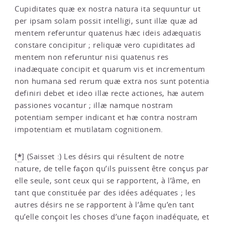
Cupiditates quæ ex nostra natura ita sequuntur ut
per ipsam solam possit intelligi, sunt illæ quæ ad
mentem referuntur quatenus hæc ideis adæquatis
constare concipitur ; reliquæ vero cupiditates ad
mentem non referuntur nisi quatenus res
inadæquate concipit et quarum vis et incrementum
non humana sed rerum quæ extra nos sunt potentia
definiri debet et ideo illæ recte actiones, hæ autem
passiones vocantur ; illæ namque nostram
potentiam semper indicant et hæ contra nostram
impotentiam et mutilatam cognitionem.
*
[
]
(Saisset :) Les désirs qui résultent de notre
nature, de telle façon qu’ils puissent être conçus par
elle seule, sont ceux qui se rapportent, à l’âme, en
tant que constituée par des idées adéquates ; les
autres désirs ne se rapportent à l’âme qu’en tant
qu’elle conçoit les choses d’une façon inadéquate, et