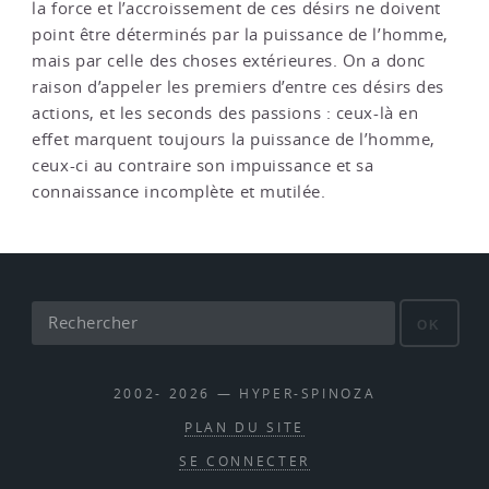
la force et l’accroissement de ces désirs ne doivent
point être déterminés par la puissance de l’homme,
mais par celle des choses extérieures. On a donc
raison d’appeler les premiers d’entre ces désirs des
actions, et les seconds des passions : ceux-là en
effet marquent toujours la puissance de l’homme,
ceux-ci au contraire son impuissance et sa
connaissance incomplète et mutilée.
OK
2002- 2026 — HYPER-SPINOZA
PLAN DU SITE
SE CONNECTER