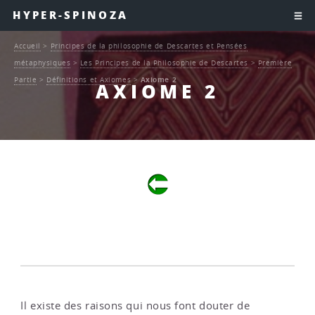
HYPER-SPINOZA
Accueil
>
Principes de la philosophie de Descartes et Pensées
métaphysiques
>
Les Principes de la Philosophie de Descartes
>
Première
Partie
>
Définitions et Axiomes
>
Axiome 2
AXIOME 2
Il existe des raisons qui nous font douter de