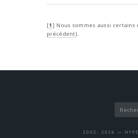
1
[
]
Nous sommes aussi certains d
précédent
).
2002- 2026 — HYP