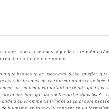
s requiert une cause dans laquelle cette même réa
 formellement ou éminemment.
quoique beaucoup en usent mal. Sitôt, en effet, qu
 ne cherche la cause de ce concept ou de cette idée.
lement ou éminemment autant de réalité qu’il y en 
mple de la machine que donne Descartes dans les
Princ
nde d’où l’homme tient l’idée de sa propre pensée et
t de lui-même, en tant qu’il contient en lui formelle