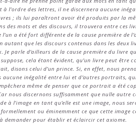
st-à-dire ne prenne point garde aux mots en tant qu’
à l’ordre des lettres, il ne discernera aucune inégal
ivres ; ils lui paraîtront avoir été produits par la 
ns des mots et des discours, il trouvera entre ces li
l’un a été fort différente de la cause première de l’
on autant que les discours contenus dans les deux li
. Je parle d’ailleurs de la cause première du livre q
suppose, cela étant évident, qu’un livre peut être c
rait, disons celui d’un prince. Si, en effet, nous pr
 aucune inégalité entre lui et d’autres portraits, q
 empêchera même de penser que ce portrait a été copi
i. Car nous discernons suffisamment que nulle autre c
de à l’image en tant qu’elle est une image, nous ser
 formellement ou éminemment ce que cette image co
s à demander pour établir et éclaircir cet axiome.