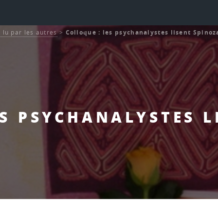
 lu par les autres
>
Colloque : les psychanalystes lisent Spinoz
ES PSYCHANALYSTES L