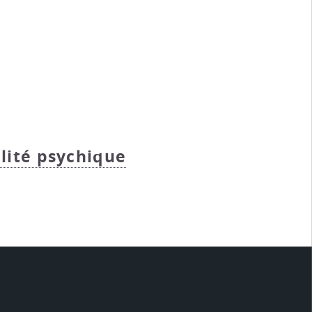
lité psychique