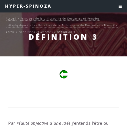
HYPER-SPINOZA
Accueil
>
Principes de la philosophie de Descartes et Pensées
métaphysiques
>
Les Principes de la Philosophie de Descartes
>
Première
Partie
>
Définitions et Axiomes
>
Définition 3
DÉFINITION 3
Par
réalité objective d’une idée
j’entends l’être ou