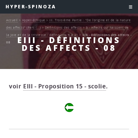
HYPER-SPINOZA
Accueil
>
Hyper-Ethique
>
III. Troisième Partie : "De l’origine et de la nature
des affects" (Pars (…)
>
Définitions des affects
>
b - Affects qui naissent de
la joie et de la tristesse : définitions 6 à 31
>
EIII - Définitions des affects -
EIII - DÉFINITIONS
08
DES AFFECTS - 08
voir
EIII - Proposition 15 - scolie
.