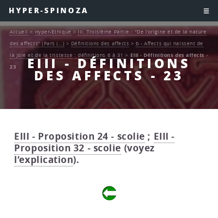
HYPER-SPINOZA
Accueil
>
Hyper-Ethique
>
III. Troisième Partie : "De l’origine et de la nature
des affects" (Pars (…)
>
Définitions des affects
>
b - Affects qui naissent de
la joie et de la tristesse : définitions 6 à 31
>
EIII - Définitions des affects -
EIII - DÉFINITIONS
23
DES AFFECTS - 23
EIII - Proposition 24 - scolie
;
EIII -
Proposition 32 - scolie
(voyez
l’explication
).