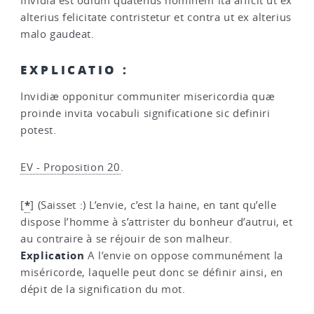
Invidia est odium quatenus hominem ita afficit ut ex
alterius felicitate contristetur et contra ut ex alterius
malo gaudeat.
EXPLICATIO :
Invidiæ opponitur communiter misericordia quæ
proinde invita vocabuli significatione sic definiri
potest.
EV - Proposition 20
.
*
[
]
(Saisset :) L’envie, c’est la haine, en tant qu’elle
dispose l’homme à s’attrister du bonheur d’autrui, et
au contraire à se réjouir de son malheur.
Explication
A l’envie on oppose communément la
miséricorde, laquelle peut donc se définir ainsi, en
dépit de la signification du mot.