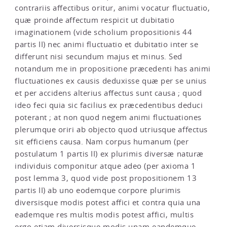
contrariis affectibus oritur, animi vocatur fluctuatio,
quæ proinde affectum respicit ut dubitatio
imaginationem (vide scholium propositionis 44
partis II) nec animi fluctuatio et dubitatio inter se
differunt nisi secundum majus et minus. Sed
notandum me in propositione præcedenti has animi
fluctuationes ex causis deduxisse quæ per se unius
et per accidens alterius affectus sunt causa ; quod
ideo feci quia sic facilius ex præcedentibus deduci
poterant ; at non quod negem animi fluctuationes
plerumque oriri ab objecto quod utriusque affectus
sit efficiens causa. Nam corpus humanum (per
postulatum 1 partis II) ex plurimis diversæ naturæ
individuis componitur atque adeo (per axioma 1
post lemma 3, quod vide post propositionem 13
partis II) ab uno eodemque corpore plurimis
diversisque modis potest affici et contra quia una
eademque res multis modis potest affici, multis
ergo etiam diversisque modis unam eandemque