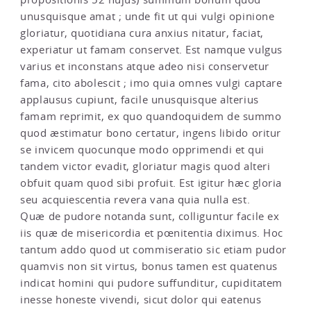
unusquisque amat ; unde fit ut qui vulgi opinione
gloriatur, quotidiana cura anxius nitatur, faciat,
experiatur ut famam conservet. Est namque vulgus
varius et inconstans atque adeo nisi conservetur
fama, cito abolescit ; imo quia omnes vulgi captare
applausus cupiunt, facile unusquisque alterius
famam reprimit, ex quo quandoquidem de summo
quod æstimatur bono certatur, ingens libido oritur
se invicem quocunque modo opprimendi et qui
tandem victor evadit, gloriatur magis quod alteri
obfuit quam quod sibi profuit. Est igitur hæc gloria
seu acquiescentia revera vana quia nulla est.
Quæ de pudore notanda sunt, colliguntur facile ex
iis quæ de misericordia et pœnitentia diximus. Hoc
tantum addo quod ut commiseratio sic etiam pudor
quamvis non sit virtus, bonus tamen est quatenus
indicat homini qui pudore suffunditur, cupiditatem
inesse honeste vivendi, sicut dolor qui eatenus