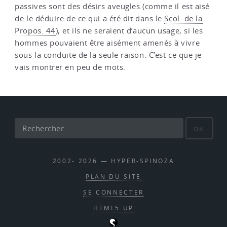
passives sont des désirs aveugles.(comme il est aisé
de le déduire de ce qui a été dit dans le
Scol. de la
Propos. 44
), et ils ne seraient d’aucun usage, si les
hommes pouvaient être aisément amenés à vivre
sous la conduite de la seule raison. C’est ce que je
vais montrer en peu de mots.
OK
2002- 2026 — HYPER-SPINOZA
PLAN DU SITE
SE CONNECTER
HTML5 UP