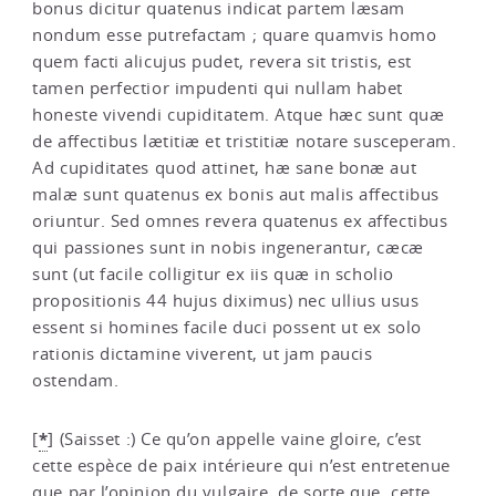
bonus dicitur quatenus indicat partem læsam
nondum esse putrefactam ; quare quamvis homo
quem facti alicujus pudet, revera sit tristis, est
tamen perfectior impudenti qui nullam habet
honeste vivendi cupiditatem. Atque hæc sunt quæ
de affectibus lætitiæ et tristitiæ notare susceperam.
Ad cupiditates quod attinet, hæ sane bonæ aut
malæ sunt quatenus ex bonis aut malis affectibus
oriuntur. Sed omnes revera quatenus ex affectibus
qui passiones sunt in nobis ingenerantur, cæcæ
sunt (ut facile colligitur ex iis quæ in scholio
propositionis 44 hujus diximus) nec ullius usus
essent si homines facile duci possent ut ex solo
rationis dictamine viverent, ut jam paucis
ostendam.
*
[
]
(Saisset :) Ce qu’on appelle vaine gloire, c’est
cette espèce de paix intérieure qui n’est entretenue
que par l’opinion du vulgaire, de sorte que, cette