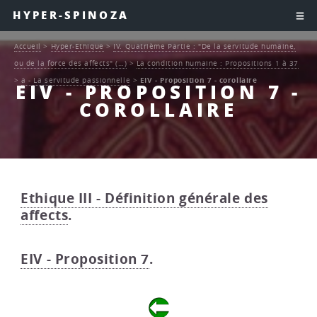
HYPER-SPINOZA
Accueil
>
Hyper-Ethique
>
IV. Quatrième Partie : "De la servitude humaine,
ou de la force des affects" (…)
>
La condition humaine : Propositions 1 à 37
>
a - La servitude passionnelle
>
EIV - Proposition 7 - corollaire
EIV - PROPOSITION 7 -
COROLLAIRE
Ethique III - Définition générale des
affects
.
EIV - Proposition 7
.