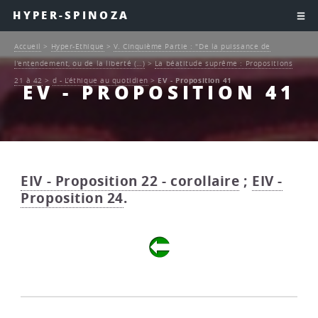
HYPER-SPINOZA
Accueil
>
Hyper-Ethique
>
V. Cinquième Partie : "De la puissance de
l’entendement, ou de la liberté (…)
>
La béatitude suprême : Propositions
21 à 42
>
d - L’éthique au quotidien
>
EV - Proposition 41
EV - PROPOSITION 41
EIV - Proposition 22 - corollaire
;
EIV -
Proposition 24
.