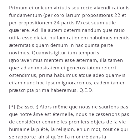
Primum et unicum virtutis seu recte vivendi rationis
fundamentum (per corollarium propositionis 22 et
per propositionem 24 partis IV) est suum utile
quærere. Ad illa autem determinandum quæ ratio
utilia esse dictat, nullam rationem habuimus mentis
æternitatis quam demum in hac quinta parte
novimus. Quamvis igitur tum temporis
ignoraverimus mentem esse æternam, illa tamen
quæ ad animositatem et generositatem referri
ostendimus, prima habuimus atque adeo quamvis
etiam nunc hoc ipsum ignoraremus, eadem tamen
præscripta prima haberemus. Q.E.D.
*
[
]
(Saisset :) Alors même que nous ne saurions pas
que notre âme est éternelle, nous ne cesserions pas
de considérer comme les premiers objets de la vie
humaine la piété, la religion, en un mot, tout ce qui
se rapporte, ainsi qu’on l’a montré dans la