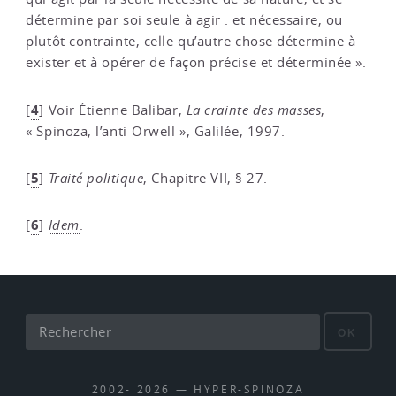
détermine par soi seule à agir : et nécessaire, ou
plutôt contrainte, celle qu’autre chose détermine à
exister et à opérer de façon précise et déterminée ».
4
[
]
Voir Étienne Balibar,
La crainte des masses
,
« Spinoza, l’anti-Orwell », Galilée, 1997.
5
[
]
Traité politique
, Chapitre VII, § 27
.
6
[
]
Idem
.
OK
2002- 2026 — HYPER-SPINOZA