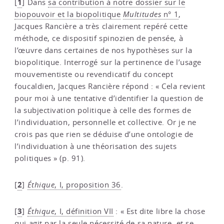
1
[
]
Dans
sa contribution à notre dossier sur le
biopouvoir et la biopolitique
Multitudes
n° 1
,
Jacques Rancière a très clairement repéré cette
méthode, ce dispositif spinozien de pensée, à
l’œuvre dans certaines de nos hypothèses sur la
biopolitique. Interrogé sur la pertinence de l’usage
mouvementiste ou revendicatif du concept
foucaldien, Jacques Rancière répond : « Cela revient
pour moi à une tentative d’identifier la question de
la subjectivation politique à celle des formes de
l’individuation, personnelle et collective. Or je ne
crois pas que rien se déduise d’une ontologie de
l’individuation à une théorisation des sujets
politiques » (p. 91).
2
[
]
Éthique
, I, proposition 36
.
3
[
]
Éthique
, I, définition VII
: « Est dite libre la chose
qui agit par la seule nécessité de sa nature, et se