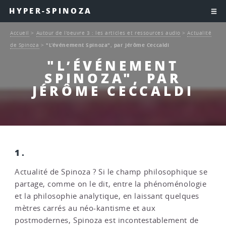
HYPER-SPINOZA
Accueil
>
Autour de l’oeuvre 3 : les articles et ressources audio
>
Actualité
de Spinoza
>
"L’événement Spinoza", par Jérôme Ceccaldi
"L’ÉVÉNEMENT
SPINOZA", PAR
JÉRÔME CECCALDI
1.
Actualité de Spinoza ? Si le champ philosophique se
partage, comme on le dit, entre la phénoménologie
et la philosophie analytique, en laissant quelques
mètres carrés au néo-kantisme et aux
postmodernes, Spinoza est incontestablement de