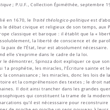
itique
; P.U.F., Collection Épiméthée, septembre 1
lié en 1670, le
Traité théologico-politique
est d’abo
s le débat civique et religieux de son temps, aux 
rope classique et baroque : il établit que la « liber
issolublement, la liberté de conscience et de parole)
à la paix de l’État, leur est absolument nécessaire.
nd elle s’exprime dans le cadre de la loi.
r le démontrer, Spinoza doit expliquer ce que sont l
si 1a prophétie, les miracles, l’Écriture sainte et l
c la connaissance ; les miracles, donc les lois de la
istoire et la compréhension des textes ; le droit na
aines. Il doit ainsi trancher dans les grandes quer
losophiques qui constituent la trame de la moderni
arcations qu’il est nécesssaire pour reconstruire
ner de proche en pioche un sens nouveau à leurs 