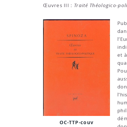
Œuvres III :
Traité Théologico-pol
Pub
dan
l’Eu
ind
et 
qua
Pou
aus
don
l’h
hum
phi
dém
OC-TTP-couv
don