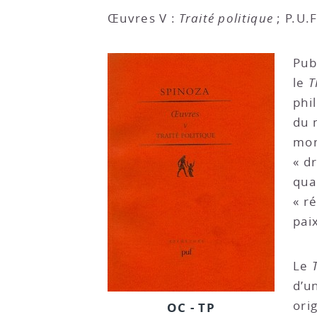
Œuvres V :
Traité politique
; P.U.
Pub
le
T
phi
du 
mon
« d
qua
« r
pai
Le
d’u
ori
OC - TP