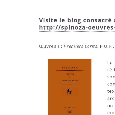
Visite le blog consacré 
http://spinoza-oeuvres
Œuvres I :
Premiers Ecrits
, P.U.F
Le
réd
son
con
tex
arc
un 
ent