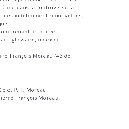
à nu, dans la controverse la
miques indéfiniment renouvelées,
que.
 comprenant un nouvel
l - glossaire, index et
erre-François Moreau (4è de
rée et P.-F. Moreau
.
 Pierre-François Moreau
.