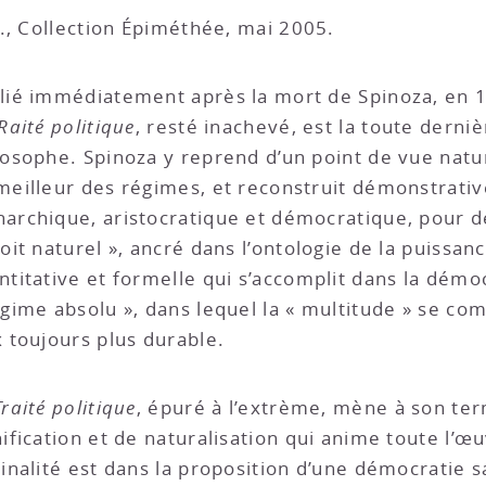
F., Collection Épiméthée, mai 2005.
lié immédiatement après la mort de Spinoza, en 
Raité politique
, resté inachevé, est la toute dern
losophe. Spinoza y reprend d’un point de vue natur
meilleur des régimes, et reconstruit démonstrativ
archique, aristocratique et démocratique, pour dé
roit naturel », ancré dans l’ontologie de la puissan
ntitative et formelle qui s’accomplit dans la démo
égime absolu », dans lequel la « multitude » se c
x toujours plus durable.
Traité politique
, épuré à l’extrème, mène à son te
nification et de naturalisation qui anime toute l’
ginalité est dans la proposition d’une démocratie 