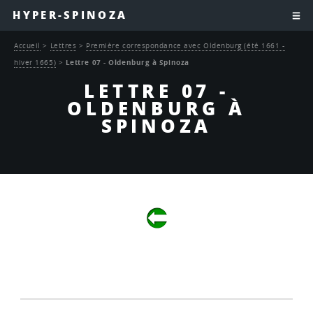
HYPER-SPINOZA
Accueil
>
Lettres
>
Première correspondance avec Oldenburg (été 1661 -
hiver 1665)
>
Lettre 07 - Oldenburg à Spinoza
LETTRE 07 -
OLDENBURG À
SPINOZA