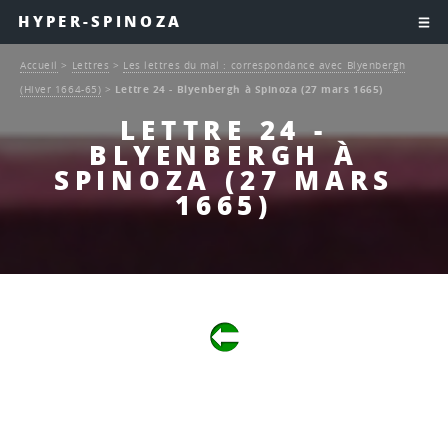
HYPER-SPINOZA
Accueil
>
Lettres
>
Les lettres du mal : correspondance avec Blyenbergh
(Hiver 1664-65)
>
Lettre 24 - Blyenbergh à Spinoza (27 mars 1665)
LETTRE 24 -
BLYENBERGH À
SPINOZA (27 MARS
1665)