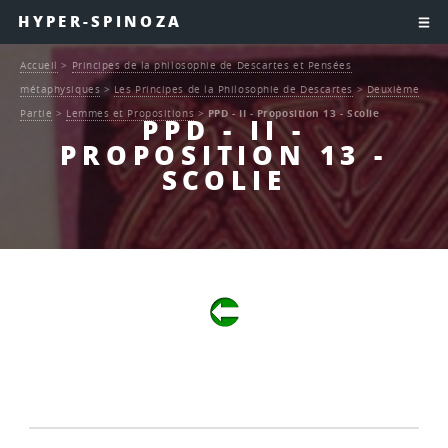
HYPER-SPINOZA
Accueil
>
Principes de la philosophie de Descartes et Pensées
métaphysiques
>
Les Principes de la Philosophie de Descartes
>
Deuxième
Partie
>
Lemmes et Propositions
>
PPD - II - Proposition 13 - Scolie
PPD - II -
PROPOSITION 13 -
SCOLIE