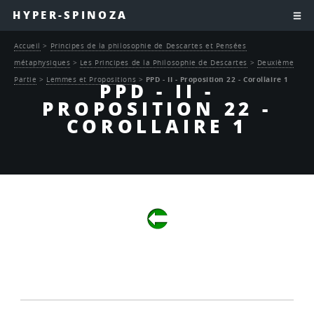
HYPER-SPINOZA
Accueil
>
Principes de la philosophie de Descartes et Pensées
métaphysiques
>
Les Principes de la Philosophie de Descartes
>
Deuxième
Partie
>
Lemmes et Propositions
>
PPD - II - Proposition 22 - Corollaire 1
PPD - II -
PROPOSITION 22 -
COROLLAIRE 1