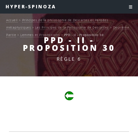
HYPER-SPINOZA
Accueil
>
Principes de la philosophie de Descartes et Pensées
métaphysiques
>
Les Principes de la Philosophie de Descartes
>
Deuxième
Partie
>
Lemmes et Propositions
>
PPD - II - Proposition 30
PPD - II -
PROPOSITION 30
RÈGLE 6