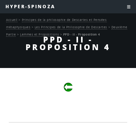
HYPER-SPINOZA
Accueil
>
Principes de la philosophie de Descartes et Pensées
métaphysiques
>
Les Principes de la Philosophie de Descartes
>
Deuxième
Partie
>
Lemmes et Propositions
>
PPD - II - Proposition 4
PPD - II -
PROPOSITION 4