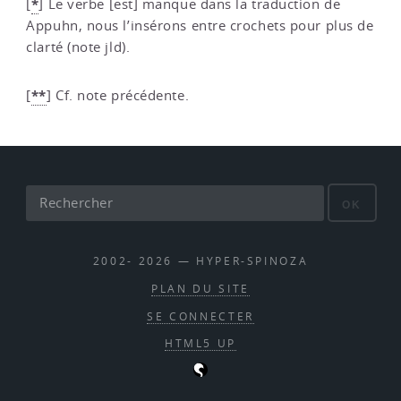
*
[
]
Le verbe [est] manque dans la traduction de
Appuhn, nous l’insérons entre crochets pour plus de
clarté (note jld).
**
[
]
Cf. note précédente.
OK
2002- 2026 — HYPER-SPINOZA
PLAN DU SITE
SE CONNECTER
HTML5 UP