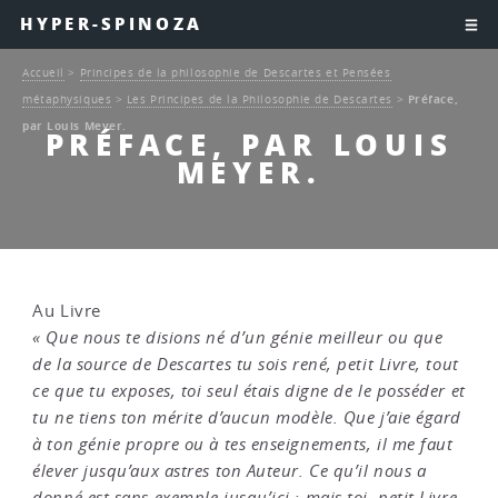
HYPER-SPINOZA
Accueil
>
Principes de la philosophie de Descartes et Pensées
métaphysiques
>
Les Principes de la Philosophie de Descartes
>
Préface,
par Louis Meyer.
PRÉFACE, PAR LOUIS
MEYER.
Au Livre
« Que nous te disions né d’un génie meilleur ou que
de la source de Descartes tu sois rené, petit Livre, tout
ce que tu exposes, toi seul étais digne de le posséder et
tu ne tiens ton mérite d’aucun modèle. Que j’aie égard
à ton génie propre ou à tes enseignements, il me faut
élever jusqu’aux astres ton Auteur. Ce qu’il nous a
donné est sans exemple jusqu’ici ; mais toi, petit Livre,