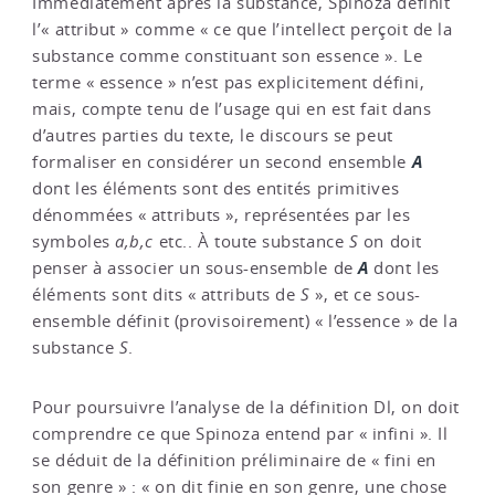
Immédiatement après la substance, Spinoza définit
l’« attribut » comme « ce que l’intellect perçoit de la
substance comme constituant son essence ». Le
terme « essence » n’est pas explicitement défini,
mais, compte tenu de l’usage qui en est fait dans
d’autres parties du texte, le discours se peut
A
formaliser en considérer un second ensemble
dont les éléments sont des entités primitives
dénommées « attributs », représentées par les
symboles
a,b,c
etc.. À toute substance
S
on doit
A
penser à associer un sous-ensemble de
dont les
éléments sont dits « attributs de
S
», et ce sous-
ensemble définit (provisoirement) « l’essence » de la
substance
S
.
Pour poursuivre l’analyse de la définition Dl, on doit
comprendre ce que Spinoza entend par « infini ». Il
se déduit de la définition préliminaire de « fini en
son genre » : « on dit finie en son genre, une chose