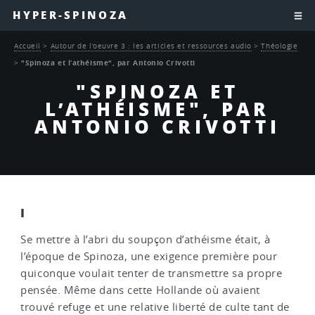
HYPER-SPINOZA
Accueil
>
Autour de l’oeuvre 3 : les articles et ressources audio
>
Théologie
>
"Spinoza et l’athéisme", par Antonio Crivotti
"SPINOZA ET
L’ATHÉISME", PAR
ANTONIO CRIVOTTI
I
Se mettre à l’abri du soupçon d’athéisme était, à
l’époque de Spinoza, une exigence première pour
quiconque voulait tenter de transmettre sa propre
pensée. Même dans cette Hollande où avaient
trouvé refuge et une relative liberté de culte tant de