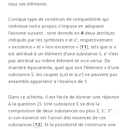
tous ses éléments.
L’unique type de condition de compatibilité qui
intéresse notre propos s’impose en adoptant
A
l’axiome suivant : sont donnés en
deux attributs
indiqués par les symboles
e
et
e’
, respectivement
11
« existence » et « non existence »
[
]
, tels que si
e
est attribué à un élément d’une substance
S
,
e’
n’est
pas attribué au même élément et vice-versa. De
manière équivalente, quel que soit l’élément
s
d’une
substance
S
, les coupes (
s,e
) et (
s,e’
) ne peuvent pas
ensemble appartenir à l’essence de
S
.
Dans ce schéma, il est facile de donner une réponse
à la question 2). Une substance
S
se dira la
composition de deux substances ou plus
S, S’, S’’
...
si son essence est l’union des essences de ces
12
substances
[
]
. Et la possibilité de construire une