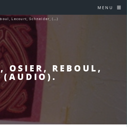
MENU
boul, Lecourt, Schneider, (…)
, OSIER, REBOUL,
 (AUDIO).