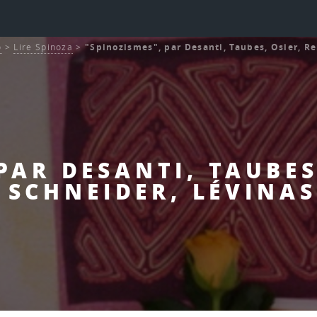
o
>
Lire Spinoza
>
"Spinozismes", par Desanti, Taubes, Osier, Re
PAR DESANTI, TAUBES
 SCHNEIDER, LÉVINAS