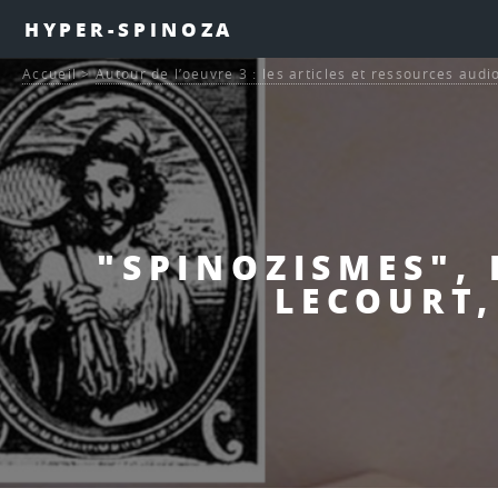
HYPER-SPINOZA
Accueil
>
Autour de l’oeuvre 3 : les articles et ressources audi
"SPINOZISMES", 
LECOURT,