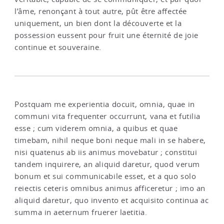
l’âme, renonçant à tout autre, pût être affectée
uniquement, un bien dont la découverte et la
possession eussent pour fruit une éternité de joie
continue et souveraine.
Postquam me experientia docuit, omnia, quae in
communi vita frequenter occurrunt, vana et futilia
esse ; cum viderem omnia, a quibus et quae
timebam, nihil neque boni neque mali in se habere,
nisi quatenus ab iis animus movebatur ; constitui
tandem inquirere, an aliquid daretur, quod verum
bonum et sui communicabile esset, et a quo solo
reiectis ceteris omnibus animus afficeretur ; imo an
aliquid daretur, quo invento et acquisito continua ac
summa in aeternum fruerer laetitia.