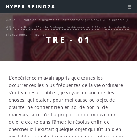
HYPER-SPINOZA
Accueil
>
Traité de la réforme de l’entendement (et plan)
>
A. Le dessein (1 -
48)
>
I. La Fin (1 - 17)
>
Le Prologue : la découverte (1-11)
>
a - Introduction
: l’expérience.
>
TRE - 01
TRE - 01
L’expérience m’avait appris que toutes les
occurrences les plus fréquentes de la vie ordinaire
s’ont vaines et futiles ; je voyais qu’aucune des
choses, qui étaient pour moi cause ou objet de
crainte, ne contient rien en soi de bon ni de
mauvais, si ce n’est à proportion du mouvement
qu’elle excite dans l’âme : je résolus enfin de
chercher s’il existait quelque objet qui fût un bien
véritable, capable de se communiquer, et par quoi