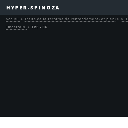
HYPER-SPINOZA
Accueil
>
Traité de la réforme de l’entendement (et plan)
>
A. 
l’incertain.
>
TRE - 06