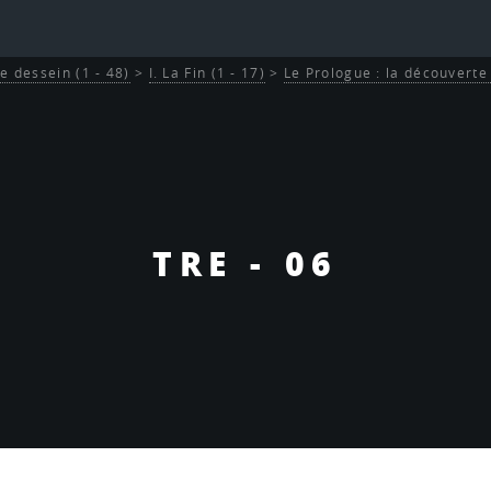
Le dessein (1 - 48)
>
I. La Fin (1 - 17)
>
Le Prologue : la découverte
TRE - 06