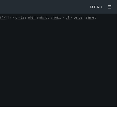
MENU
 (1-11)
>
c - Les éléments du choix.
>
c1 - Le certain et