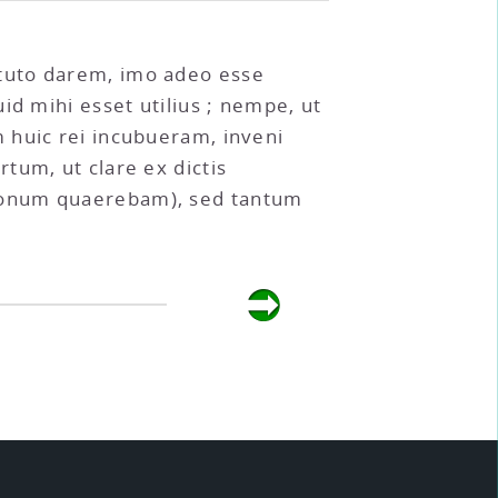
tuto darem, imo adeo esse
id mihi esset utilius ; nempe, ut
 huic rei incubueram, inveni
tum, ut clare ex dictis
 bonum quaerebam), sed tantum