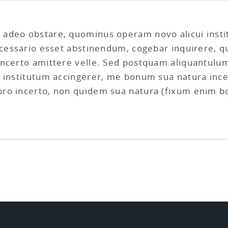
adeo obstare, quominus operam novo alicui insti
ecessario esset abstinendum, cogebar inquirere, qu
incerto amittere velle. Sed postquam aliquantulum
 institutum accingerer, me bonum sua natura incer
pro incerto, non quidem sua natura (fixum enim