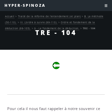
HYPER-SPINOZA
Accueil
>
Traité de la réforme de l’entendement (et plan)
>
B. La méthode
(50-110).
>
III. L’ordre à suivre (99-110).
>
Ordre et fondement de la
déduction (99-105).
>
b - Le fondement de la déduction.
>
TRE - 104
TRE - 104
Pour cela il nous faut rappeler à notre souvenir ce