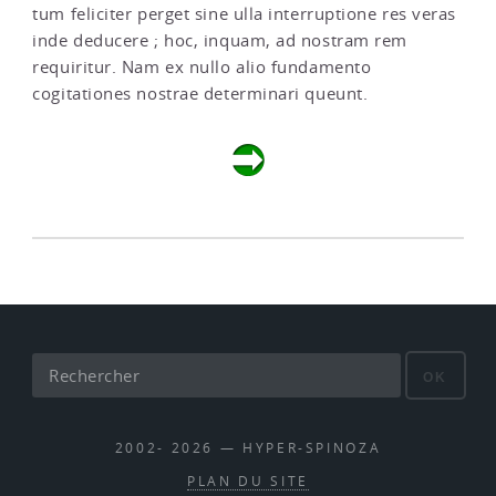
tum feliciter perget sine ulla interruptione res veras
inde deducere ; hoc, inquam, ad nostram rem
requiritur. Nam ex nullo alio fundamento
cogitationes nostrae determinari queunt.
OK
2002- 2026 — HYPER-SPINOZA
PLAN DU SITE