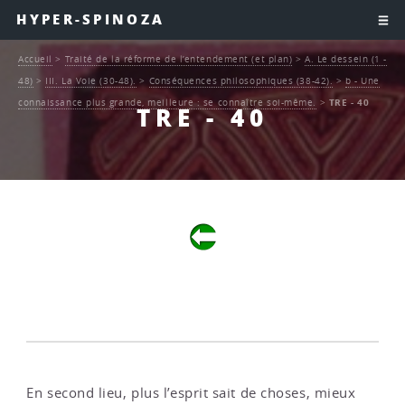
HYPER-SPINOZA
Accueil
>
Traité de la réforme de l’entendement (et plan)
>
A. Le dessein (1 -
48)
>
III. La Voie (30-48).
>
Conséquences philosophiques (38-42).
>
b - Une
connaissance plus grande, meilleure : se connaître soi-même.
>
TRE - 40
TRE - 40
En second lieu, plus l’esprit sait de choses, mieux