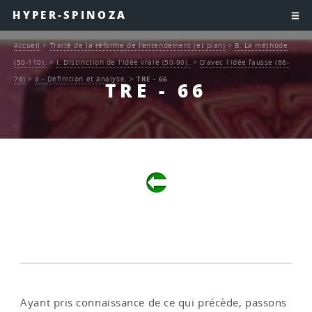
HYPER-SPINOZA
Accueil
>
Traité de la réforme de l’entendement (et plan)
>
B. La méthode
(50-110).
>
I. Distinction de l’idée vraie (50-90).
>
D’avec l’idée fausse (66-
76)
>
a - Définition et analyse.
>
TRE - 66
TRE - 66
Ayant pris connaissance de ce qui précède, passons