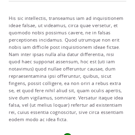
His sic intellectis, transeamus iam ad inquisitionem
ideae falsae, ut videamus, circa quae versetur, et
quomodo nobis possimus cavere, ne in falsas
perceptiones incidamus. Quod utrumque non erit
nobis iam difficile post inquisitionem ideae fictae.
Nam inter ipsas nulla alia datur differentia, nisi
quod haec supponat assensum, hoc est (uti iam
notavimus) quod nullae offeruntur causae, dum
repraesentamina ipsi offeruntur, quibus, sicut
fingens, possit colligere, ea non oriri a rebus extra
se, et quod fere nihil aliud sit, quam oculis apertis,
sive dum vigilamus, somniare. Versatur itaque idea
falsa, vel (ut melius loquar) refertur ad existentiam
rei, cuius essentia cognoscitur, sive circa essentiam
eodem modo ac idea ficta.