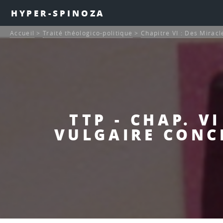
HYPER-SPINOZA
Accueil
>
Traité théologico-politique
>
Chapitre VI : Des Miracl
TTP - CHAP. V
VULGAIRE CONC