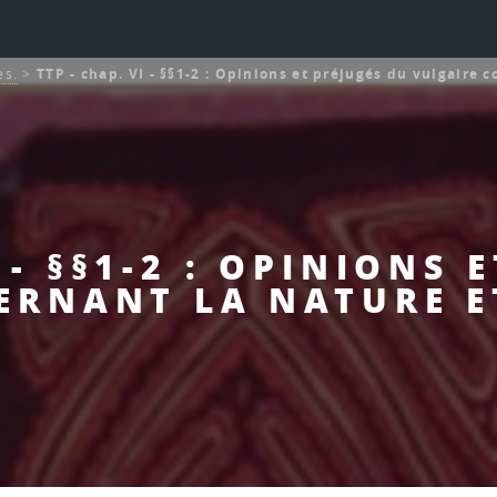
es.
>
TTP - chap. VI - §§1-2 : Opinions et préjugés du vulgaire c
I - §§1-2 : OPINIONS 
ERNANT LA NATURE ET