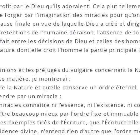
profit par le Dieu qu’ils adoraient. Cela plut tel
e forger par l’imagination des miracles pour qu’o
 cause finale en vue de laquelle Dieu a créé et dir
prétentions de l’humaine déraison, l’absence de to
 fait entre les décisions de Dieu et celles des hom
ature dont elle croit l’homme la partie principale 
inions et les préjugés du vulgaire concernant la Na
e matière, je montrerai :
ntre la Nature et qu’elle conserve un ordre éternel,
endre par un miracle ;
iracles connaître ni l’essence, ni l’existence, n
aître beaucoup mieux par l’ordre fixe et immuable
es exemples tirés de l’Écriture, que l’Écriture ell
ence divine, n’entend rien d’autre que l’ordre 
.