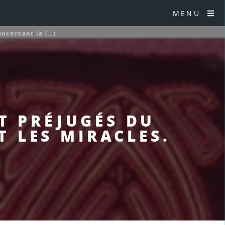
MENU
oncernant la (…)
ET PRÉJUGÉS DU
 LES MIRACLES.