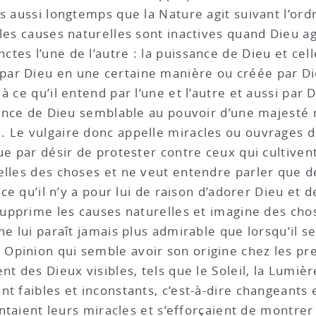
s aussi longtemps que la Nature agit suivant l’ord
les causes naturelles sont inactives quand Dieu ag
es l’une de l’autre : la puissance de Dieu et cell
ar Dieu en une certaine manière ou créée par D
 ce qu’il entend par l’une et l’autre et aussi par D
sance de Dieu semblable au pouvoir d’une majesté r
 Le vulgaire donc appelle miracles ou ouvrages de
ue par désir de protester contre ceux qui cultivent
lles des choses et ne veut entendre parler que de 
 ce qu’il n’y a pour lui de raison d’adorer Dieu et 
supprime les causes naturelles et imagine des chos
ne lui paraît jamais plus admirable que lorsqu’il s
pinion qui semble avoir son origine chez les prem
 des Dieux visibles, tels que le Soleil, la Lumière, l
ent faibles et inconstants, c’est-à-dire changea
contaient leurs miracles et s’efforçaient de montrer