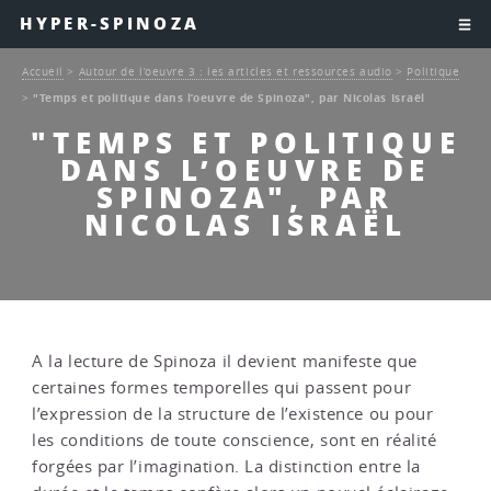
HYPER-SPINOZA
Accueil
>
Autour de l’oeuvre 3 : les articles et ressources audio
>
Politique
>
"Temps et politique dans l’oeuvre de Spinoza", par Nicolas Israël
"TEMPS ET POLITIQUE
DANS L’OEUVRE DE
SPINOZA", PAR
NICOLAS ISRAËL
A la lecture de Spinoza il devient manifeste que
certaines formes temporelles qui passent pour
l’expression de la structure de l’existence ou pour
les conditions de toute conscience, sont en réalité
forgées par l’imagination. La distinction entre la