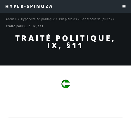
HYPER-SPINOZA
Accueil
>
Hyper-Traité politique
>
Chapitre 09 - L’aristocratie (suite)
>
Traité politique, IX, §11
TRAITÉ POLITIQUE,
IX, §11